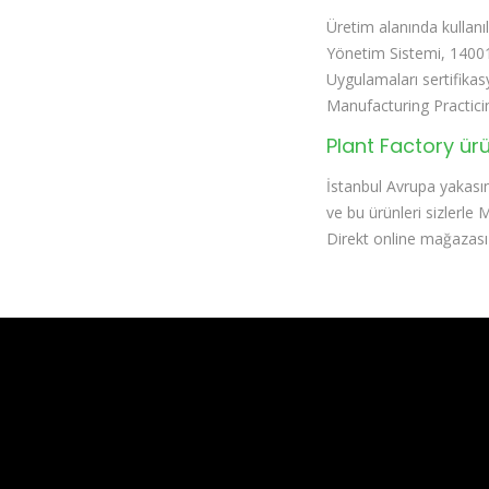
Üretim alanında kullanı
Yönetim Sistemi, 14001
Uygulamaları sertifikas
Manufacturing Practici
Plant Factory ürü
İstanbul Avrupa yakasınd
ve bu ürünleri sizlerle
Direkt online mağazası ü