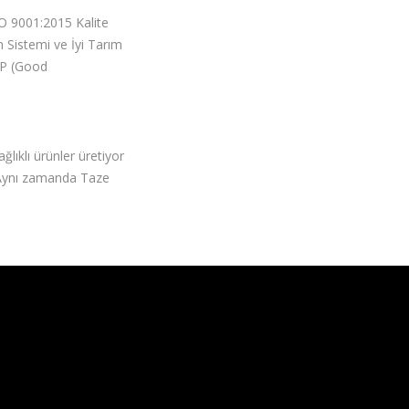
ISO 9001:2015 Kalite
Sistemi ve İyi Tarım
MP (Good
lıklı ürünler üretiyor
. Aynı zamanda Taze