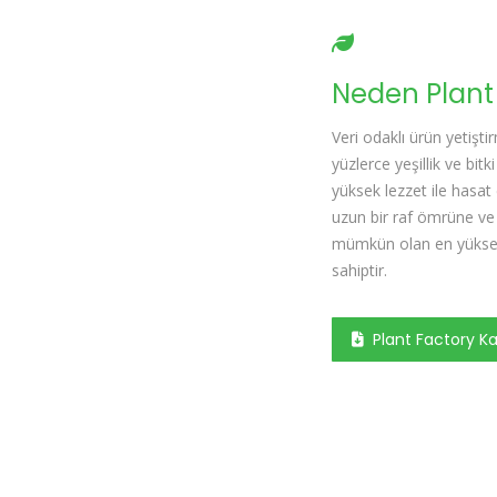
Neden Plant 
Veri odaklı ürün yetişt
yüzlerce yeşillik ve bitki
yüksek lezzet ile hasat e
uzun bir raf ömrüne v
mümkün olan en yüksek 
sahiptir.
Plant Factory Ka