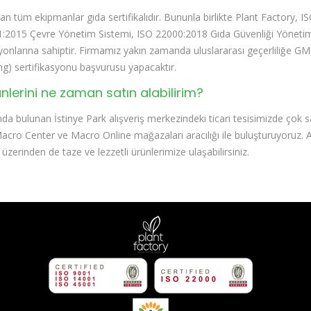
lan tüm ekipmanlar gıda sertifikalıdır. Bununla birlikte Plant Factory, 
:2015 Çevre Yönetim Sistemi, ISO 22000:2018 Gıda Güvenliği Yönetim 
yonlarına sahiptir. Firmamız yakın zamanda uluslararası geçerliliğe G
ng) sertifikasyonu başvurusu yapacaktır.
nlerini ne zaman satın alabilirim?
a bulunan İstinye Park alışveriş merkezindeki ticari tesisimizde çok sağ
 Macro Center ve Macro Online mağazaları aracılığı ile buluşturuyoruz
zerinden de taze ve lezzetli ürünlerimize ulaşabilirsiniz.