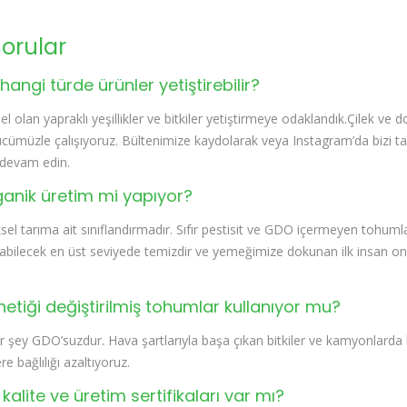
Sorular
hangi türde ürünler yetiştirebilir?
olan yapraklı yeşillikler ve bitkiler yetiştirmeye odaklandık.Çilek ve 
ücümüzle çalışıyoruz. Bültenimize kaydolarak veya Instagram’da bizi t
 devam edin.
ganik üretim mi yapıyor?
el tarıma ait sınıflandırmadır. Sıfır pestisit ve GDO içermeyen tohumla
bilecek en üst seviyede temizdir ve yemeğimize dokunan ilk insan onu
etiği değiştirilmiş tohumlar kullanıyor mu?
her şey GDO’suzdur. Hava şartlarıyla başa çıkan bitkiler ve kamyonlarda
 bağlılığı azaltıyoruz.
kalite ve üretim sertifikaları var mı?