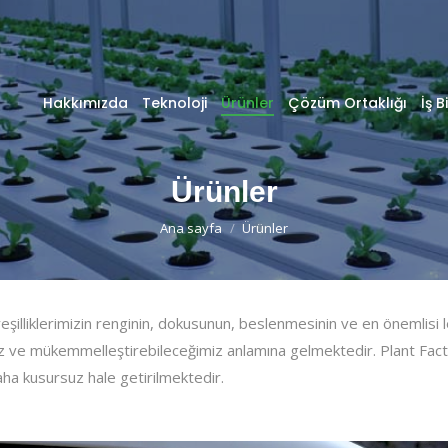
Hakkımızda
Teknoloji
Ürünler
Çözüm Ortaklığı
İş Bi
Ürünler
You are here:
Ana sayfa
Ürünler
eşilliklerimizin renginin, dokusunun, beslenmesinin ve en önemlisi 
z ve mükemmelleştirebileceğimiz anlamına gelmektedir. Plant Fact
ha kusursuz hale getirilmektedir.