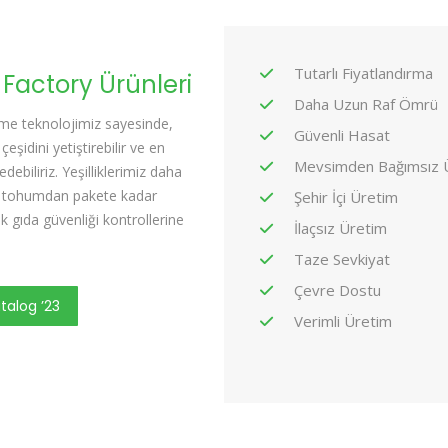
Tutarlı Fiyatlandırma
Factory Ürünleri
Daha Uzun Raf Ömrü
irme teknolojimiz sayesinde,
Güvenli Hasat
 çeşidini yetiştirebilir ve en
Mevsimden Bağımsız 
debiliriz. Yeşilliklerimiz daha
e tohumdan pakete kadar
Şehir İçi Üretim
gıda güvenliği kontrollerine
İlaçsız Üretim
Taze Sevkiyat
Çevre Dostu
talog ’23
Verimli Üretim